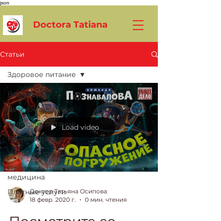
json
Doctora Tatiana
Статьи
Здоровое питание
Все посты
Детское здоровье
Здоровое питание
Load video
Прием врача
Женское здоровье
Профилактическая
медицина
Платные услуги
Доктор Татьяна Осипова
18 февр. 2020 г.
0 мин. чтения