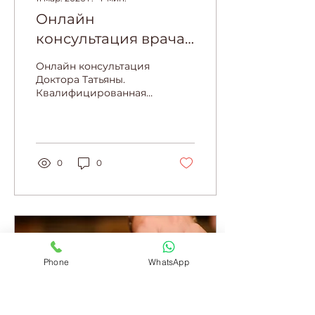
менопаузе становится
Онлайн
всё популярнее В
наше время...
консультация врача
в Испании: как это
Онлайн консультация
работает
Доктора Татьяны.
Квалифицированная
медицинская помощь
быстро и без лишних
хлопот.
0
0
Phone
WhatsApp