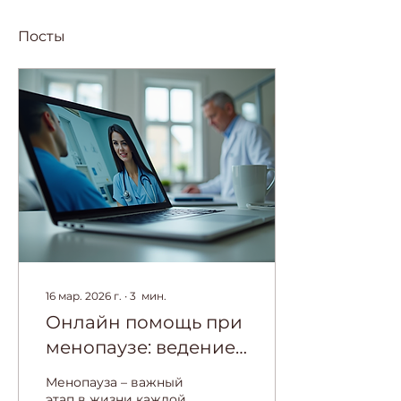
Посты
16 мар. 2026 г.
∙
3
мин.
Онлайн помощь при
менопаузе: ведение
менопаузы с онлайн
Менопауза – важный
врачом и его
этап в жизни каждой