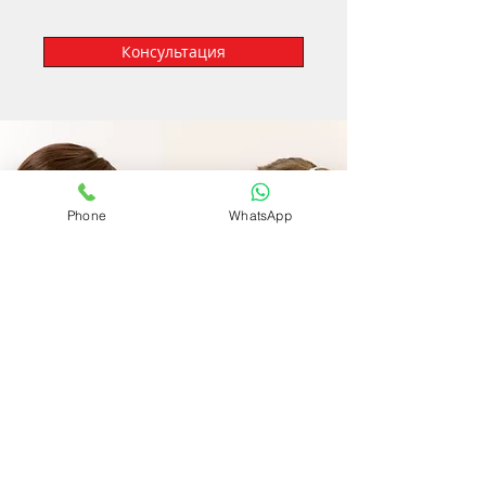
Консультация
Phone
WhatsApp
Si vives en España.
Elegir un médico de cabecera no es t una